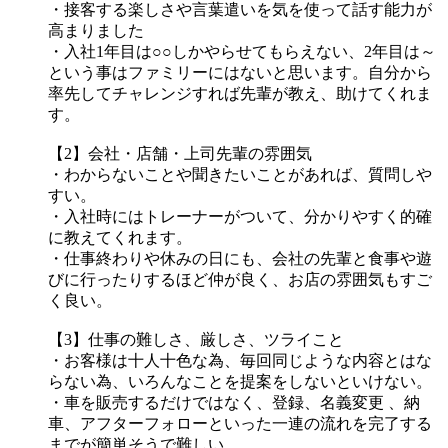
・接客する楽しさや言葉遣いを気を使って話す能力が
高まりました
・入社1年目は○○しかやらせてもらえない、2年目は～
という事はファミリーにはないと思います。自分から
率先してチャレンジすれば先輩が教え、助けてくれま
す。
【2】会社・店舗・上司先輩の雰囲気
・わからないことや聞きたいことがあれば、質問しや
すい。
・入社時にはトレーナーがついて、分かりやすく的確
に教えてくれます。
・仕事終わりや休みの日にも、会社の先輩と食事や遊
びに行ったりするほど仲が良く、お店の雰囲気もすご
く良い。
【3】仕事の難しさ、厳しさ、ツライこと
・お客様は十人十色な為、毎回同じような内容とはな
らない為、いろんなことを提案をしないといけない。
・車を販売するだけではなく、登録、名義変更 、納
車、アフターフォローといった一連の流れを完了する
までが簡単そうで難しい。