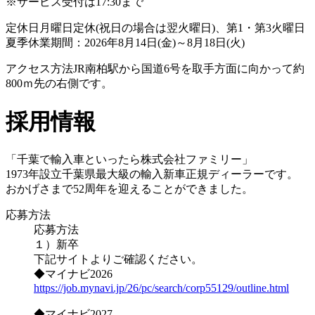
※サービス受付は17:30まで
定休日
月曜日定休(祝日の場合は翌火曜日)、第1・第3火曜日
夏季休業期間：2026年8月14日(金)～8月18日(火)
アクセス方法
JR南柏駅から国道6号を取手方面に向かって約
800ｍ先の右側です。
採用情報
「千葉で輸入車といったら株式会社ファミリー」
1973年設立千葉県最大級の輸入新車正規ディーラーです。
おかげさまで52周年を迎えることができました。
応募方法
応募方法
１）新卒
下記サイトよりご確認ください。
◆マイナビ2026
https://job.mynavi.jp/26/pc/search/corp55129/outline.html
◆マイナビ2027