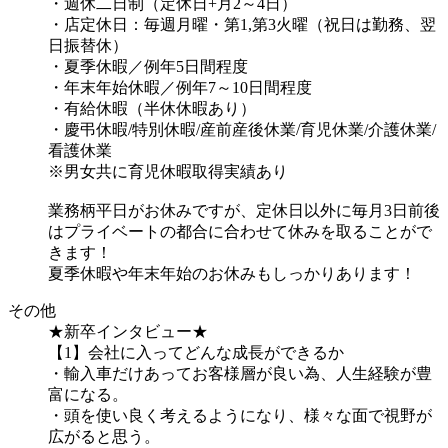
・週休二日制（定休日+月2～4日）
・店定休日：毎週月曜・第1,第3火曜（祝日は勤務、翌
日振替休）
・夏季休暇／例年5日間程度
・年末年始休暇／例年7～10日間程度
・有給休暇（半休休暇あり）
・慶弔休暇/特別休暇/産前産後休業/育児休業/介護休業/
看護休業
※男女共に育児休暇取得実績あり
業務柄平日がお休みですが、定休日以外に毎月3日前後
はプライベートの都合に合わせて休みを取ることがで
きます！
夏季休暇や年末年始のお休みもしっかりあります！
その他
★新卒インタビュー★
【1】会社に入ってどんな成長ができるか
・輸入車だけあってお客様層が良い為、人生経験が豊
富になる。
・頭を使い良く考えるようになり、様々な面で視野が
広がると思う。