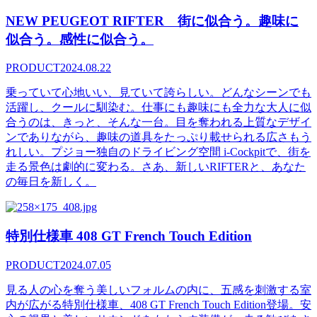
NEW PEUGEOT RIFTER 街に似合う。趣味に
似合う。感性に似合う。
PRODUCT
2024.08.22
乗っていて心地いい、見ていて誇らしい。どんなシーンでも
活躍し、クールに馴染む。仕事にも趣味にも全力な大人に似
合うのは、きっと、そんな一台。目を奪われる上質なデザイ
ンでありながら、趣味の道具をたっぷり載せられる広さもう
れしい。プジョー独自のドライビング空間 i-Cockpitで、街を
走る景色は劇的に変わる。さあ、新しいRIFTERと、あなた
の毎日を新しく。
特別仕様車 408 GT French Touch Edition
PRODUCT
2024.07.05
見る人の心を奪う美しいフォルムの内に、五感を刺激する室
内が広がる特別仕様車、408 GT French Touch Edition登場。安