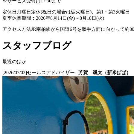
※サービス受付は17:30まで
定休日
月曜日定休(祝日の場合は翌火曜日)、第1・第3火曜日
夏季休業期間：2026年8月14日(金)～8月18日(火)
アクセス方法
JR南柏駅から国道6号を取手方面に向かって約8
スタッフブログ
最近のはが
[2026/07/02]
セールスアドバイザー
芳賀 颯太（新米ぱぱ）